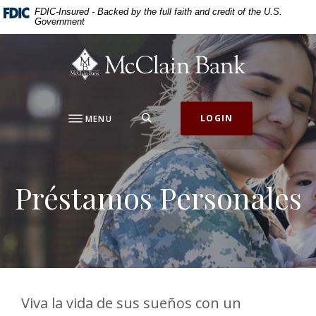
Home
Download
FDIC-Insured - Backed by the full faith and credit of the U.S.
Government
Skip
Acrobat
to
Reader
McClain Bank
main
5.0
content
or
Skip
higher
to
to
SEARCH
LOGIN
MENU
footer
view
.pdf
files.
Préstamos Personales
Viva la vida de sus sueños con un