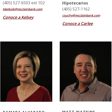
(405) 527-6503 ext 102
Hipotecarios
(405) 527-1162
kbelicek@mcclainbank.com
csuchy@mcclainbank.com
Conoce a Kelsey
Conoce a Carlee
MATT WATKINS