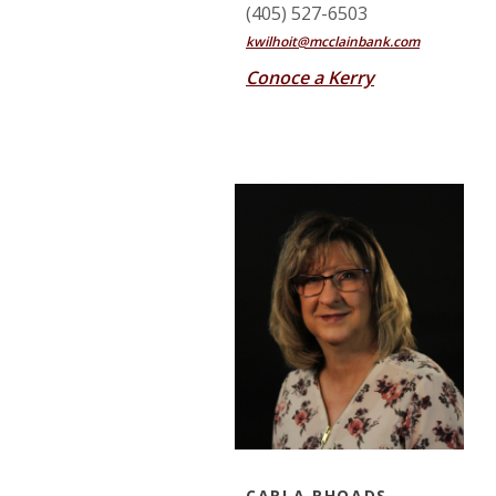
(405) 527-6503
kwilhoit@mcclainbank.com
Conoce a Kerry
CARLA RHOADS