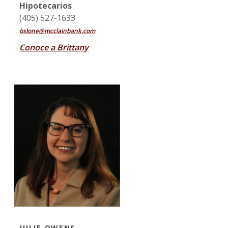
Hipotecarios
(405) 527-1633
bslone@mcclainbank.com
Conoce a Brittany
JULIE OWENS