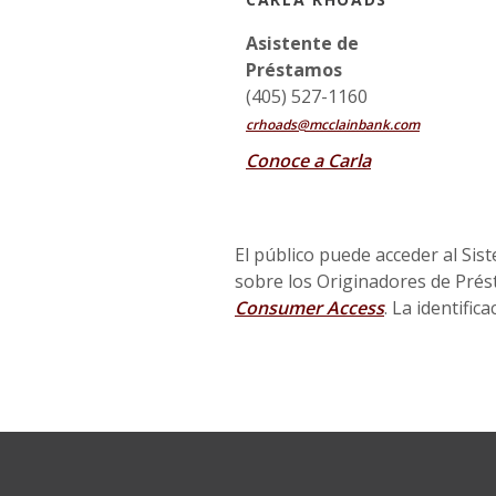
Asistente de
Préstamos
(405) 527-1160
crhoads@mcclainbank.com
Conoce a Carla
El público puede acceder al Sis
sobre los Originadores de Pré
(Opens in a 
Consumer Access
. La identifi