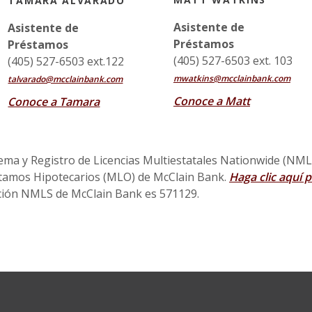
TAMARA ALVARADO
Asistente de
Asistente de
Préstamos
Préstamos
(405) 527-6503 ext. 103
(405) 527-6503 ext.122
mwatkins@mcclainbank.com
talvarado@mcclainbank.com
Conoce a Matt
Conoce a Tamara
tema y Registro de Licencias Multiestatales Nationwide (NMLS
stamos Hipotecarios (MLO) de McClain Bank.
Haga clic aquí 
new Window)
cación NMLS de McClain Bank es 571129.