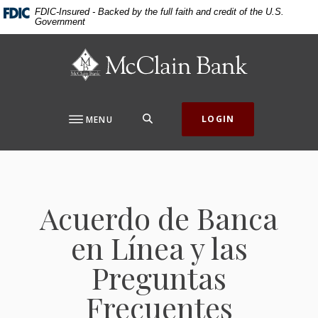
Home
Download
FDIC-Insured - Backed by the full faith and credit of the U.S.
Government
Skip
Acrobat
to
Reader
McClain Bank
main
5.0
content
or
Skip
higher
to
to
SEARCH
LOGIN
MENU
footer
view
.pdf
files.
Acuerdo de Banca
en Línea y las
Preguntas
Frecuentes