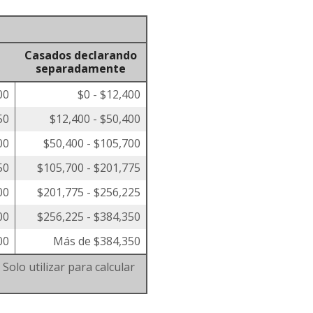
Casados declarando
separadamente
00
$0 - $12,400
50
$12,400 - $50,400
00
$50,400 - $105,700
50
$105,700 - $201,775
00
$201,775 - $256,225
00
$256,225 - $384,350
00
Más de $384,350
Solo utilizar para calcular