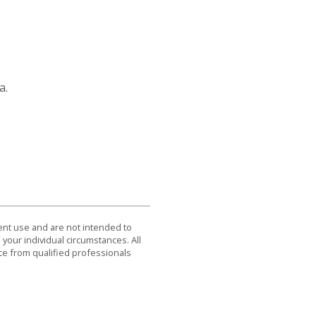
a.
dent use and are not intended to
 your individual circumstances. All
ce from qualified professionals