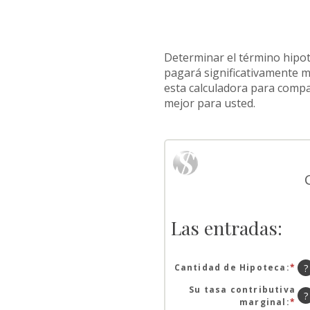
Determinar el término hipot
pagará significativamente m
esta calculadora para compa
mejor para usted.
Las entradas:
Cantidad de Hipoteca
:
*
In
?
un
Su tasa contributiva
mo
?
marginal
:
*
In
en