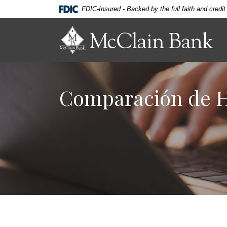
Home
Download
FDIC-Insured - Backed by the full faith and credi
Skip
Acrobat
to
Reader
McClain Bank
main
5.0
content
or
Skip
higher
to
to
Comparación de Hi
footer
view
.pdf
files.