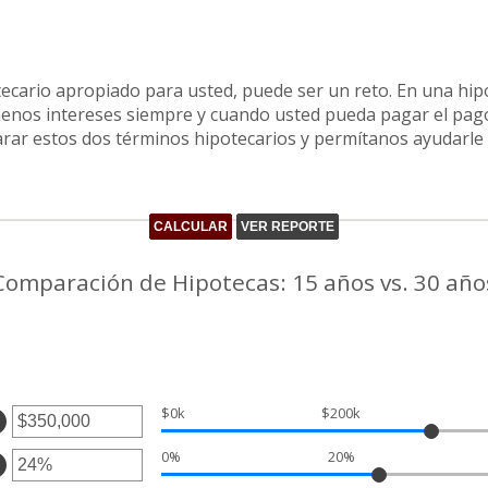
ecario apropiado para usted, puede ser un reto. En una hip
enos intereses siempre y cuando usted pueda pagar el pago
rar estos dos términos hipotecarios y permítanos ayudarle a
Comparación de Hipotecas: 15 años vs. 30 año
$0k
$200k
gresa
0%
20%
nto
gresa
tre