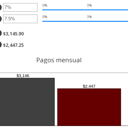
0%
3%
nto
tre
gresa
50,000,000
0%
3%
%
nto
gresa
%
tre
%
$3,145.90
nto
tre
%
%
$2,447.25
%
Pagos mensual