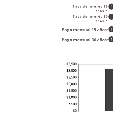
un
$0
mo
Tasa de Interés 15
?
y
en
años
:
*
In
$2
0
un
Tasa de interés 30
?
y
mo
años
:
*
In
60
en
un
Pago mensual 15 años
:
0
?
mo
y
en
50
Pago mensual 30 años
:
0
?
y
50