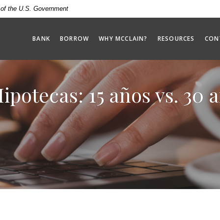
t of the U.S. Government
BANK
BORROW
WHY MCCLAIN?
RESOURCES
CON
potecas: 15 años vs. 30 