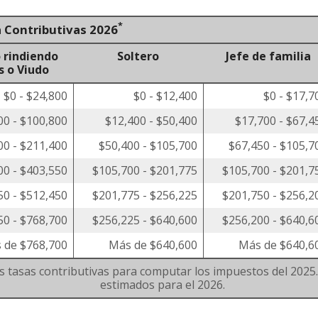
*
a Contributivas 2026
 rindiendo
Soltero
Jefe de familia
s o Viudo
$0 - $24,800
$0 - $12,400
$0 - $17,7
00 - $100,800
$12,400 - $50,400
$17,700 - $67,4
00 - $211,400
$50,400 - $105,700
$67,450 - $105,7
00 - $403,550
$105,700 - $201,775
$105,700 - $201,7
50 - $512,450
$201,775 - $256,225
$201,750 - $256,2
50 - $768,700
$256,225 - $640,600
$256,200 - $640,6
 de $768,700
Más de $640,600
Más de $640,6
as tasas contributivas para computar los impuestos del 2025. 
estimados para el 2026.